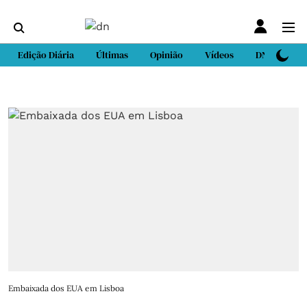
Edição Diária
Últimas
Opinião
Vídeos
DN Sport
Embaixada dos EUA em Lisboa