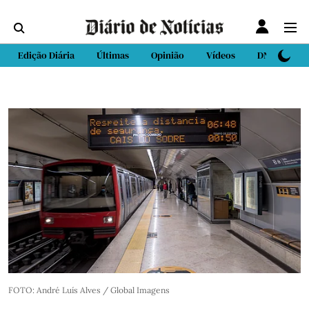
Edição Diária
Últimas
Opinião
Vídeos
DN Sport
FOTO: André Luís Alves / Global Imagens