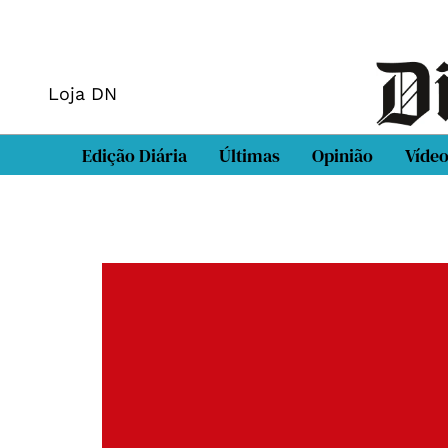
Loja DN
Edição Diária
Últimas
Opinião
Víde