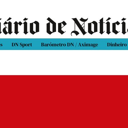
os
DN Sport
Barómetro DN / Aximage
Dinheiro