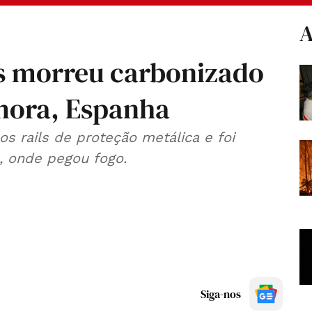
A
s morreu carbonizado
mora, Espanha
s rails de proteção metálica e foi
, onde pegou fogo.
Siga-nos