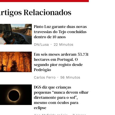
rtigos Relacionados
Pinto Luz garante duas novas
travessias do Tejo concluídas
dentro de 10 anos
DN/Lusa
22 Minutos
Em seis meses arderam 53.731
hectares em Portugal. O
segundo pior registo desde
Pedrógão
Carlos Ferro
56 Minutos
DGS diz que crianças
pequenas “nunca devem olhar
diretamente para o sol”,
mesmo com óculos para
eclipse