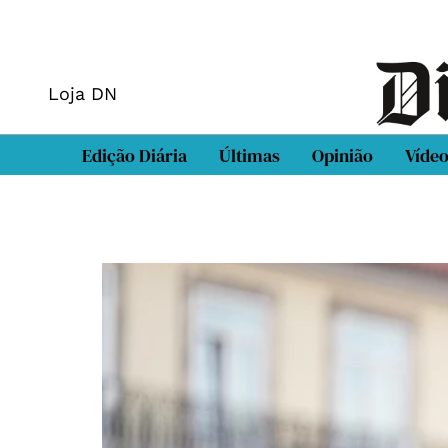
Loja DN
Edição Diária
Últimas
Opinião
Víde