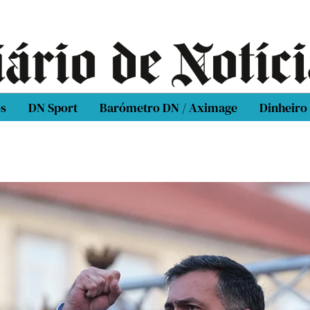
os
DN Sport
Barómetro DN / Aximage
Dinheiro