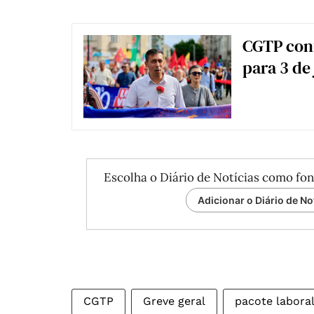
CGTP conf
para 3 de
Escolha o Diário de Notícias como fon
Adicionar o Diário de No
CGTP
Greve geral
pacote labora