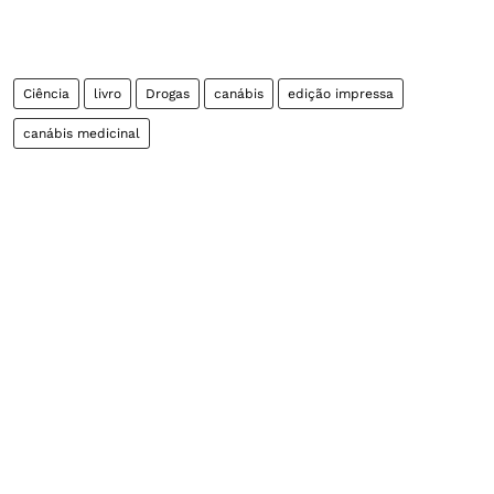
Ciência
livro
Drogas
canábis
edição impressa
canábis medicinal