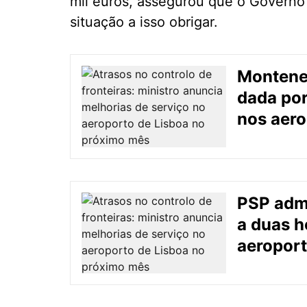
mil euros, assegurou que o Governo 
situação a isso obrigar.
Monteneg
dada por
nos aero
PSP admi
a duas h
aeroport