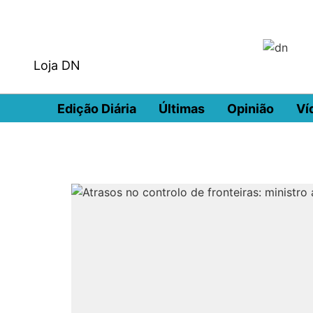
Loja DN
Edição Diária
Últimas
Opinião
Ví