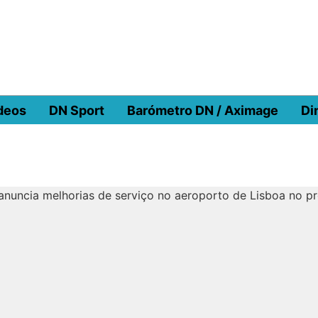
deos
DN Sport
Barómetro DN / Aximage
Di