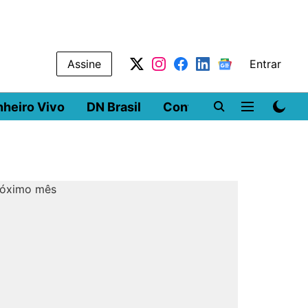
Assine
Entrar
nheiro Vivo
DN Brasil
Conferências
DN LA