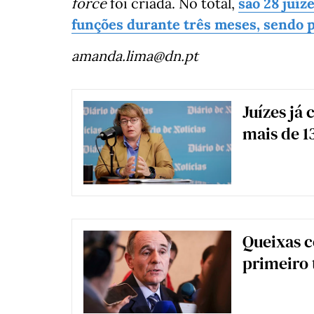
force
foi criada. No total,
são 28 juíz
funções durante três meses, sendo 
amanda.lima@dn.pt
Juízes já
mais de 1
Queixas 
primeiro 