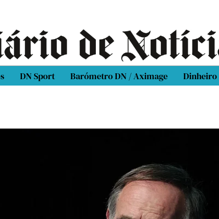
os
DN Sport
Barómetro DN / Aximage
Dinheiro