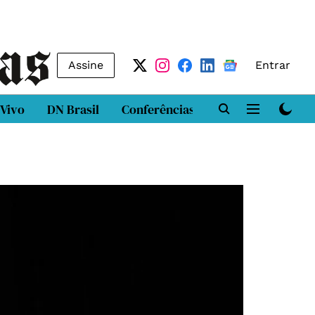
Assine
Entrar
 Vivo
DN Brasil
Conferências
DN LAB
Class