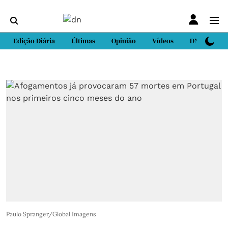
Edição Diária
Últimas
Opinião
Vídeos
DN Sport
Paulo Spranger/Global Imagens