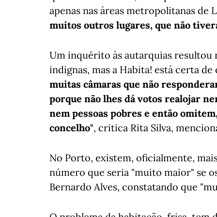
apenas nas áreas metropolitanas de 
muitos outros lugares, que não tiv
Um inquérito às autarquias resultou 
indignas, mas a Habita! está certa de
muitas câmaras que não responderam 
porque não lhes dá votos realojar n
nem pessoas pobres e então omitem,
concelho"
, critica Rita Silva, menci
No Porto, existem, oficialmente, mais
número que seria "muito maior" se os
Bernardo Alves, constatando que "mui
O problema da habitação, frisa, tem d