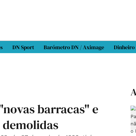
os
DN Sport
Barómetro DN / Aximage
Dinheiro
A
"novas barracas" e
 demolidas