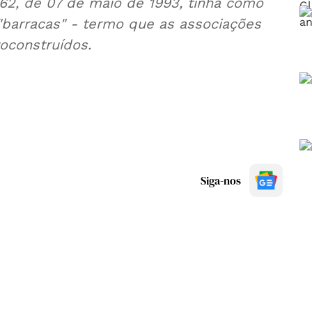
 162, de 07 de maio de 1993, tinha como
"barracas" - termo que as associações
toconstruídos.
Siga-nos