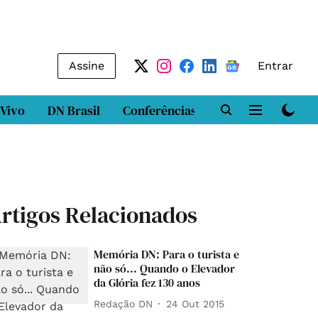
Assine
Entrar
 Vivo
DN Brasil
Conferências
DN LAB
Class
rtigos Relacionados
Memória DN: Para o turista e
não só... Quando o Elevador
da Glória fez 130 anos
Redação DN
24 Out 2015