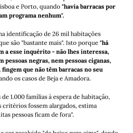
Lisboa e Porto, quando
"havia barracas por
eram programa nenhum".
na identificação de 26 mil habitações
 que são "bastante mais". Isto porque
"há
a esse inquérito - não lhes interessa,
em pessoas negras, nem pessoas ciganas,
 fingem que não têm barracas no seu
onando os casos de Beja e Amadora.
 de 1.000 famílias à espera de habitação,
 critérios fossem alargados, estima
tas pessoas ficam de fora".
e ser resolvido "de baixo para cima", dando