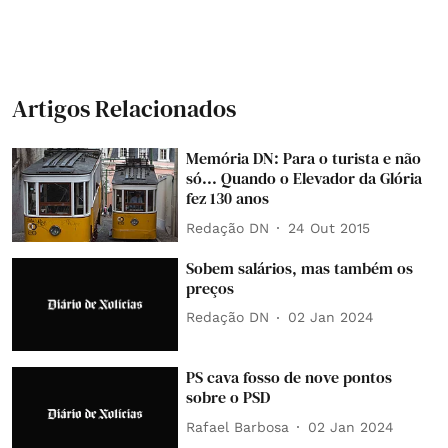
Artigos Relacionados
Memória DN: Para o turista e não
só... Quando o Elevador da Glória
fez 130 anos
Redação DN
24 Out 2015
Sobem salários, mas também os
preços
Redação DN
02 Jan 2024
PS cava fosso de nove pontos
sobre o PSD
Rafael Barbosa
02 Jan 2024