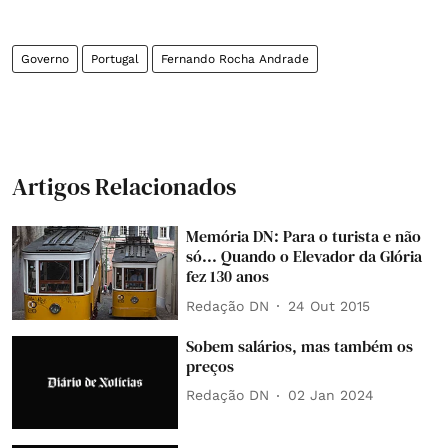
Governo
Portugal
Fernando Rocha Andrade
Artigos Relacionados
Memória DN: Para o turista e não
só... Quando o Elevador da Glória
fez 130 anos
Redação DN
24 Out 2015
Sobem salários, mas também os
preços
Redação DN
02 Jan 2024