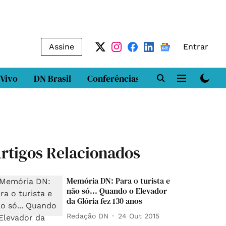
Assine
Entrar
 Vivo
DN Brasil
Conferências
DN LAB
Class
rtigos Relacionados
Memória DN: Para o turista e
não só... Quando o Elevador
da Glória fez 130 anos
Redação DN
24 Out 2015