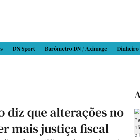
os
DN Sport
Barómetro DN / Aximage
Dinheiro
A
o diz que alterações no
r mais justiça fiscal