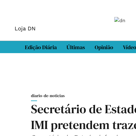
Loja DN
Edição Diária
Últimas
Opinião
Víde
diario-de-noticias
Secretário de Estad
IMI pretendem traze