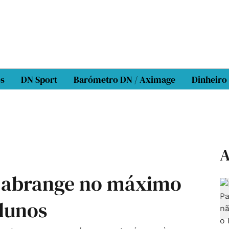
os
DN Sport
Barómetro DN / Aximage
Dinheiro
A
 abrange no máximo
lunos