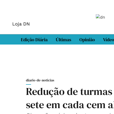
Loja DN
Edição Diária
Últimas
Opinião
Víde
diario-de-noticias
Redução de turmas
sete em cada cem a