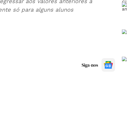
gressar aos valores anteriores à
mente só para alguns alunos
Siga-nos