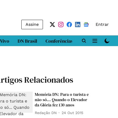
Assine
Entrar
 Vivo
DN Brasil
Conferências
DN LAB
Class
rtigos Relacionados
Memória DN: Para o turista e
não só... Quando o Elevador
da Glória fez 130 anos
Redação DN
24 Out 2015