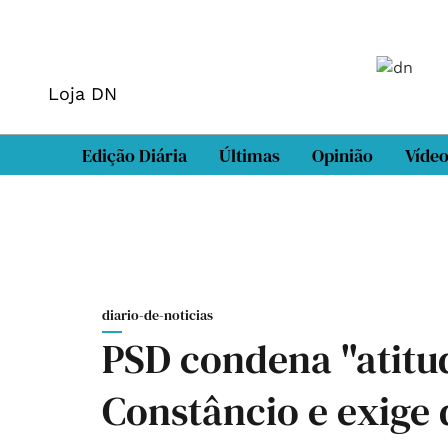
Loja DN
Edição Diária
Últimas
Opinião
Víde
diario-de-noticias
PSD condena "atitu
Constâncio e exige