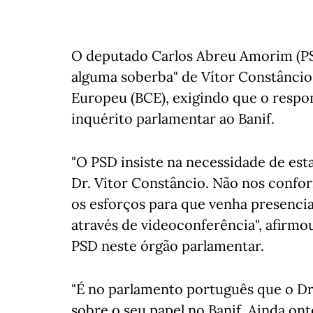
O deputado Carlos Abreu Amorim (PSD
alguma soberba" de Vítor Constâncio
Europeu (BCE), exigindo que o respo
inquérito parlamentar ao Banif.
"O PSD insiste na necessidade de est
Dr. Vítor Constâncio. Não nos confo
os esforços para que venha presenci
através de videoconferência", afirm
PSD neste órgão parlamentar.
"É no parlamento português que o Dr
sobre o seu papel no Banif. Ainda o