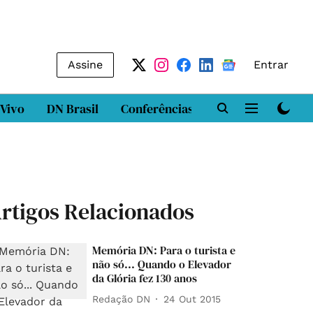
Assine
Entrar
 Vivo
DN Brasil
Conferências
DN LAB
Class
rtigos Relacionados
Memória DN: Para o turista e
não só... Quando o Elevador
da Glória fez 130 anos
Redação DN
24 Out 2015