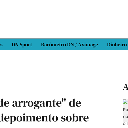
os
DN Sport
Barómetro DN / Aximage
Dinheiro
A
de arrogante" de
 depoimento sobre