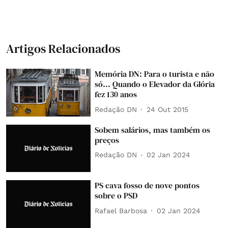
Artigos Relacionados
Memória DN: Para o turista e não
só... Quando o Elevador da Glória
fez 130 anos
Redação DN
24 Out 2015
Sobem salários, mas também os
preços
Redação DN
02 Jan 2024
PS cava fosso de nove pontos
sobre o PSD
Rafael Barbosa
02 Jan 2024