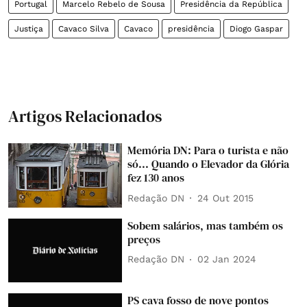
Portugal
Marcelo Rebelo de Sousa
Presidência da República
Justiça
Cavaco Silva
Cavaco
presidência
Diogo Gaspar
Artigos Relacionados
Memória DN: Para o turista e não
só... Quando o Elevador da Glória
fez 130 anos
Redação DN
24 Out 2015
Sobem salários, mas também os
preços
Redação DN
02 Jan 2024
PS cava fosso de nove pontos