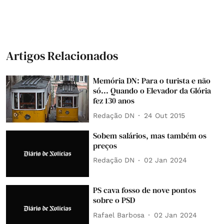
Artigos Relacionados
Memória DN: Para o turista e não
só... Quando o Elevador da Glória
fez 130 anos
Redação DN
24 Out 2015
Sobem salários, mas também os
preços
Redação DN
02 Jan 2024
PS cava fosso de nove pontos
sobre o PSD
Rafael Barbosa
02 Jan 2024