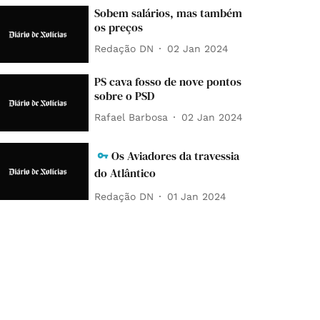
Sobem salários, mas também
os preços
Redação DN
02 Jan 2024
PS cava fosso de nove pontos
sobre o PSD
Rafael Barbosa
02 Jan 2024
Os Aviadores da travessia
do Atlântico
Redação DN
01 Jan 2024