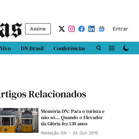
Assine
Entrar
 Vivo
DN Brasil
Conferências
DN LAB
Class
rtigos Relacionados
Memória DN: Para o turista e
não só... Quando o Elevador
da Glória fez 130 anos
Redação DN
24 Out 2015