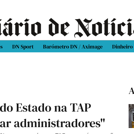
os
DN Sport
Barómetro DN / Aximage
Dinheiro
A
 do Estado na TAP
ar administradores"