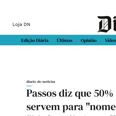
Loja DN
Edição Diária
Últimas
Opinião
Víde
diario-de-noticias
Passos diz que 50%
servem para "nome