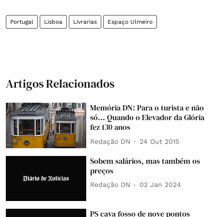
Portugal
Lisboa
Livrarias
Espaço Ulmeiro
Artigos Relacionados
Memória DN: Para o turista e não
só... Quando o Elevador da Glória
fez 130 anos
Redação DN
24 Out 2015
Sobem salários, mas também os
preços
Redação DN
02 Jan 2024
PS cava fosso de nove pontos