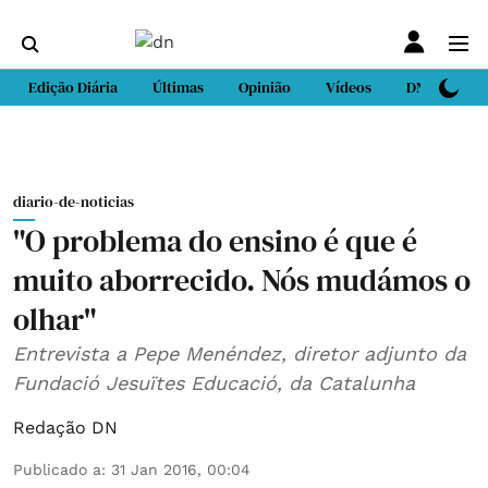
Edição Diária
Últimas
Opinião
Vídeos
DN Sport
diario-de-noticias
"O problema do ensino é que é
muito aborrecido. Nós mudámos o
olhar"
Entrevista a Pepe Menéndez, diretor adjunto da
Fundació Jesuïtes Educació, da Catalunha
Redação DN
Publicado a
:
31 Jan 2016, 00:04