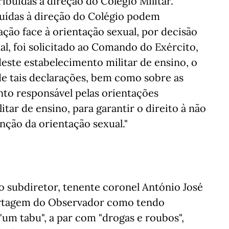
ribuídas à direção do Colégio Militar.
uídas à direção do Colégio podem
ação face à orientação sexual, por decisão
l, foi solicitado ao Comando do Exército,
deste estabelecimento militar de ensino, o
de tais declarações, bem como sobre as
to responsável pelas orientações
tar de ensino, para garantir o direito à não
ção da orientação sexual."
 o subdiretor, tenente coronel António José
portagem do Observador como tendo
m tabu", a par com "drogas e roubos",