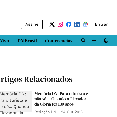
Assine
Entrar
 Vivo
DN Brasil
Conferências
DN LAB
Class
rtigos Relacionados
Memória DN: Para o turista e
não só... Quando o Elevador
da Glória fez 130 anos
Redação DN
24 Out 2015