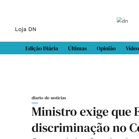
Loja DN
Edição Diária
Últimas
Opinião
Víde
diario-de-noticias
Ministro exige que 
discriminação no Co