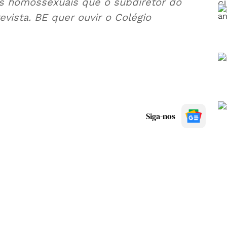
s homossexuais que o subdiretor do
revista. BE quer ouvir o Colégio
Siga-nos