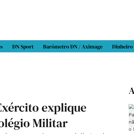
os
DN Sport
Barómetro DN / Aximage
Dinheiro
A
Exército explique
légio Militar