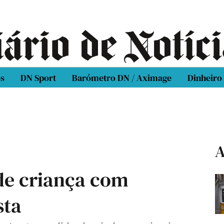
os
DN Sport
Barómetro DN / Aximage
Dinheiro
A
 de criança com
sta