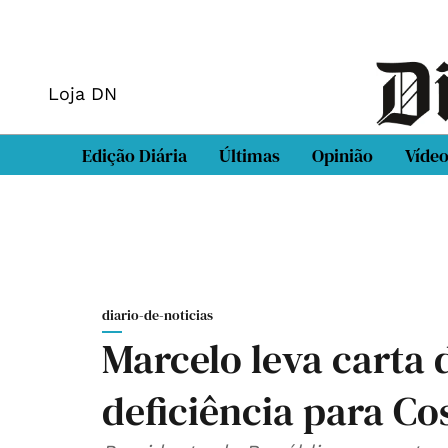
Loja DN
Edição Diária
Últimas
Opinião
Víde
diario-de-noticias
Marcelo leva carta
deficiência para Co