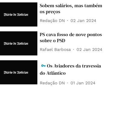
Sobem salários, mas também
os preços
Redação DN
02 Jan 2024
PS cava fosso de nove pontos
sobre o PSD
Rafael Barbosa
02 Jan 2024
Os Aviadores da travessia
do Atlântico
Redação DN
01 Jan 2024