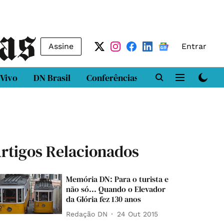
Assine
Entrar
 Vivo
DN Brasil
Conferências
DN LAB
Class
rtigos Relacionados
Memória DN: Para o turista e
não só... Quando o Elevador
da Glória fez 130 anos
Redação DN
24 Out 2015