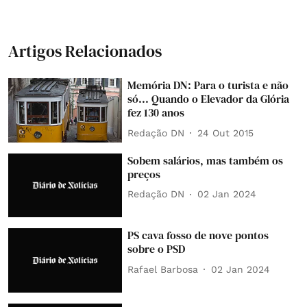
Artigos Relacionados
Memória DN: Para o turista e não
só... Quando o Elevador da Glória
fez 130 anos
Redação DN
24 Out 2015
Sobem salários, mas também os
preços
Redação DN
02 Jan 2024
PS cava fosso de nove pontos
sobre o PSD
Rafael Barbosa
02 Jan 2024