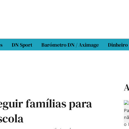
os
DN Sport
Barómetro DN / Aximage
Dinheiro
A
guir famílias para
scola