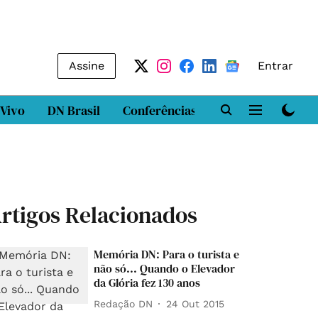
Assine
Entrar
 Vivo
DN Brasil
Conferências
DN LAB
Class
rtigos Relacionados
Memória DN: Para o turista e
não só... Quando o Elevador
da Glória fez 130 anos
Redação DN
24 Out 2015