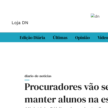
Loja DN
Edição Diária
Últimas
Opinião
Víde
diario-de-noticias
Procuradores vão se
manter alunos na e