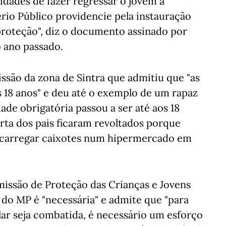
idades de fazer regressar o jovem à
rio Público providencie pela instauração
proteção", diz o documento assinado por
 ano passado.
são da zona de Sintra que admitiu que "as
s 18 anos" e deu até o exemplo de um rapaz
ade obrigatória passou a ser até aos 18
rta dos pais ficaram revoltados porque
 a carregar caixotes num hipermercado em
issão de Proteção das Crianças e Jovens
do MP é "necessária" e admite que "para
ar seja combatida, é necessário um esforço