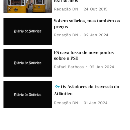
fez 130 anos
Redação DN
24 Out 2015
Sobem salários, mas também os
preços
Redação DN
02 Jan 2024
PS cava fosso de nove pontos
sobre o PSD
Rafael Barbosa
02 Jan 2024
Os Aviadores da travessia do
Atlântico
Redação DN
01 Jan 2024