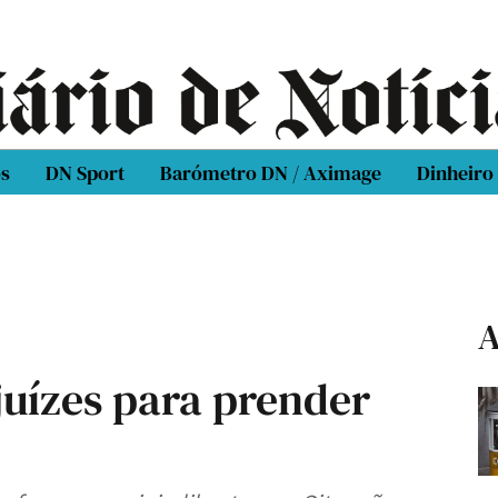
os
DN Sport
Barómetro DN / Aximage
Dinheiro
A
juízes para prender