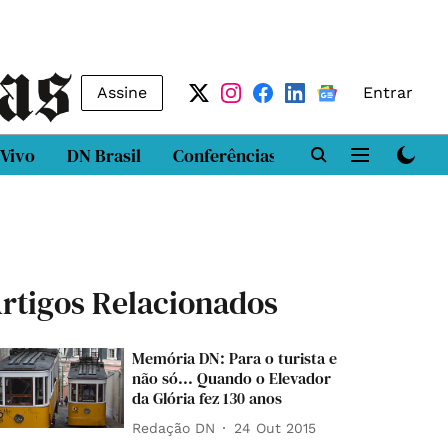
Assine
Entrar
 Vivo
DN Brasil
Conferências
DN LAB
Class
rtigos Relacionados
Memória DN: Para o turista e
não só... Quando o Elevador
da Glória fez 130 anos
Redação DN
24 Out 2015