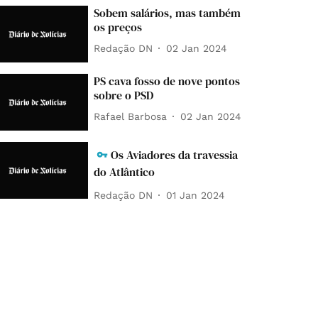
Sobem salários, mas também
os preços
Redação DN
02 Jan 2024
PS cava fosso de nove pontos
sobre o PSD
Rafael Barbosa
02 Jan 2024
Os Aviadores da travessia
do Atlântico
Redação DN
01 Jan 2024