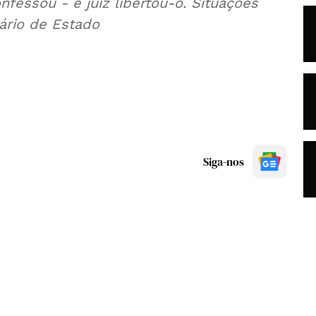
nfessou - e juiz libertou-o. Situações
ário de Estado
Siga-nos