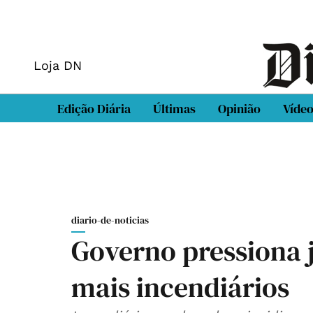
Loja DN
Edição Diária
Últimas
Opinião
Víde
diario-de-noticias
Governo pressiona 
mais incendiários