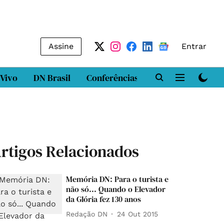
Assine
Entrar
 Vivo
DN Brasil
Conferências
DN LAB
Class
rtigos Relacionados
Memória DN: Para o turista e
não só... Quando o Elevador
da Glória fez 130 anos
Redação DN
24 Out 2015