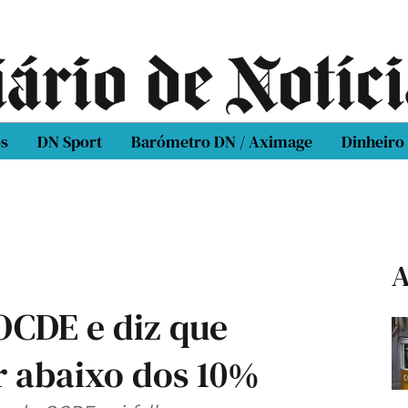
os
DN Sport
Barómetro DN / Aximage
Dinheiro
A
OCDE e diz que
r abaixo dos 10%