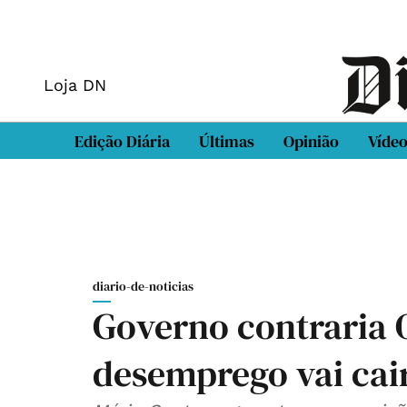
Loja DN
Edição Diária
Últimas
Opinião
Víde
diario-de-noticias
Governo contraria 
desemprego vai cai