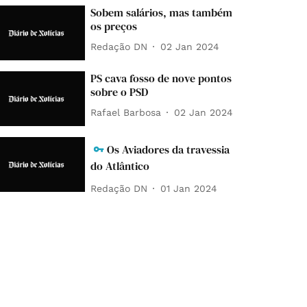
Sobem salários, mas também
os preços
Redação DN
02 Jan 2024
PS cava fosso de nove pontos
sobre o PSD
Rafael Barbosa
02 Jan 2024
Os Aviadores da travessia
do Atlântico
Redação DN
01 Jan 2024