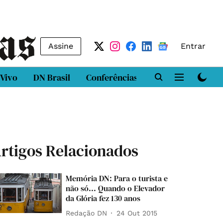
Assine
Entrar
 Vivo
DN Brasil
Conferências
DN LAB
Class
rtigos Relacionados
Memória DN: Para o turista e
não só... Quando o Elevador
da Glória fez 130 anos
Redação DN
24 Out 2015