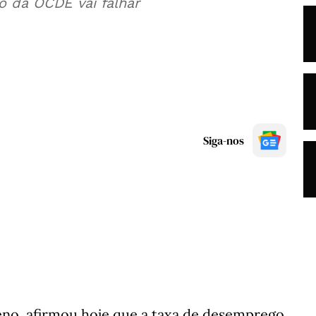
o da OCDE vai falhar
Siga-nos
eno, afirmou hoje que a taxa de desemprego