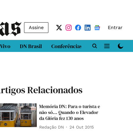
Assine
Entrar
 Vivo
DN Brasil
Conferências
DN LAB
Class
rtigos Relacionados
Memória DN: Para o turista e
não só... Quando o Elevador
da Glória fez 130 anos
Redação DN
24 Out 2015