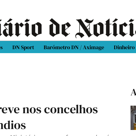
os
DN Sport
Barómetro DN / Aximage
Dinheiro
A
reve nos concelhos
ndios