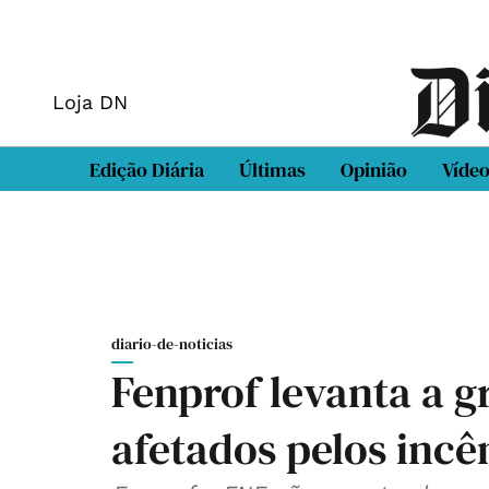
Loja DN
Edição Diária
Últimas
Opinião
Víde
diario-de-noticias
Fenprof levanta a g
afetados pelos incê