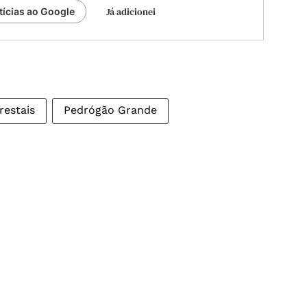
Já adicionei
tícias ao Google
restais
Pedrógão Grande