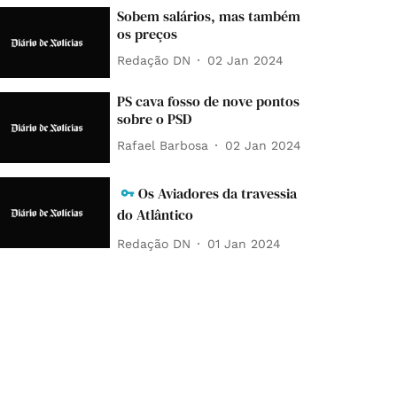
Sobem salários, mas também
os preços
Redação DN
02 Jan 2024
PS cava fosso de nove pontos
sobre o PSD
Rafael Barbosa
02 Jan 2024
Os Aviadores da travessia
do Atlântico
Redação DN
01 Jan 2024