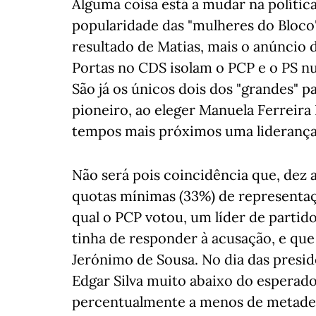
Alguma coisa está a mudar na políti
popularidade das "mulheres do Bloco"
resultado de Matias, mais o anúncio
Portas no CDS isolam o PCP e o PS n
São já os únicos dois dos "grandes" p
pioneiro, ao eleger Manuela Ferreir
tempos mais próximos uma liderança
Não será pois coincidência que, dez 
quotas mínimas (33%) de representaçã
qual o PCP votou, um líder de parti
tinha de responder à acusação, e qu
Jerónimo de Sousa. No dia das presid
Edgar Silva muito abaixo do esperad
percentualmente a menos de metade d