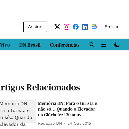
Assine
Entrar
 Vivo
DN Brasil
Conferências
DN LAB
Class
rtigos Relacionados
Memória DN: Para o turista e
não só... Quando o Elevador
da Glória fez 130 anos
Redação DN
24 Out 2015