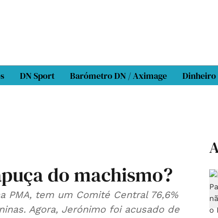
os
DN Sport
Barómetro DN / Aximage
Dinheiro
A
arapuça do machismo?
 na PMA, tem um Comité Central 76,6%
ninas. Agora, Jerónimo foi acusado de