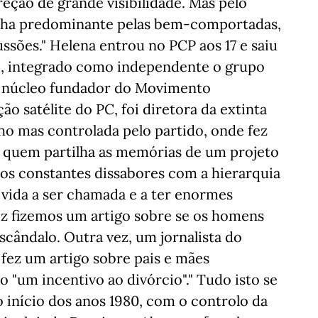
eção de grande visibilidade. Mas pelo
lha predominante pelas bem-comportadas,
sões." Helena entrou no PCP aos 17 e saiu
02, integrado como independente o grupo
o núcleo fundador do Movimento
o satélite do PC, foi diretora da extinta
ho mas controlada pelo partido, onde fez
 quem partilha as memórias de um projeto
dos constantes dissabores com a hierarquia
 vida a ser chamada e a ter enormes
z fizemos um artigo sobre se os homens
scândalo. Outra vez, um jornalista do
fez um artigo sobre pais e mães
 "um incentivo ao divórcio"." Tudo isto se
 o início dos anos 1980, com o controlo da