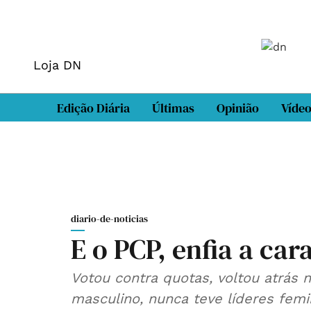
Loja DN
Edição Diária
Últimas
Opinião
Víde
diario-de-noticias
E o PCP, enfia a c
Votou contra quotas, voltou atrás
masculino, nunca teve líderes femi