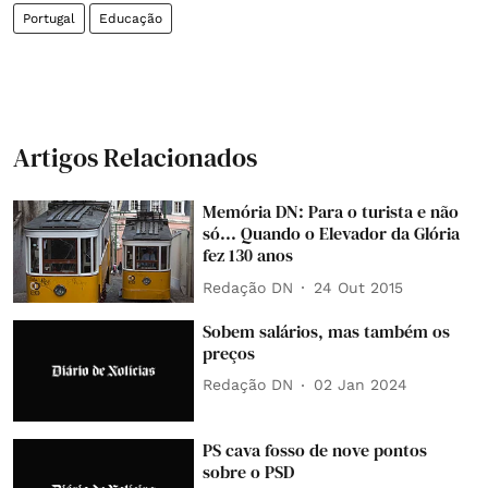
Portugal
Educação
Artigos Relacionados
Memória DN: Para o turista e não
só... Quando o Elevador da Glória
fez 130 anos
Redação DN
24 Out 2015
Sobem salários, mas também os
preços
Redação DN
02 Jan 2024
PS cava fosso de nove pontos
sobre o PSD