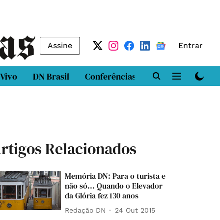
Assine
Entrar
 Vivo
DN Brasil
Conferências
DN LAB
Class
rtigos Relacionados
Memória DN: Para o turista e
não só... Quando o Elevador
da Glória fez 130 anos
Redação DN
24 Out 2015