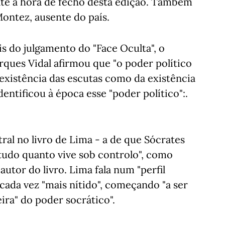
até à hora de fecho desta edição. Também
Montez, ausente do país.
is do julgamento do "Face Oculta", o
ques Vidal afirmou que "o poder político
 existência das escutas como da existência
entificou à época esse "poder político":.
ral no livro de Lima - a de que Sócrates
tudo quanto vive sob controlo", como
autor do livro. Lima fala num "perfil
a cada vez "mais nítido", começando "a ser
ira" do poder socrático".