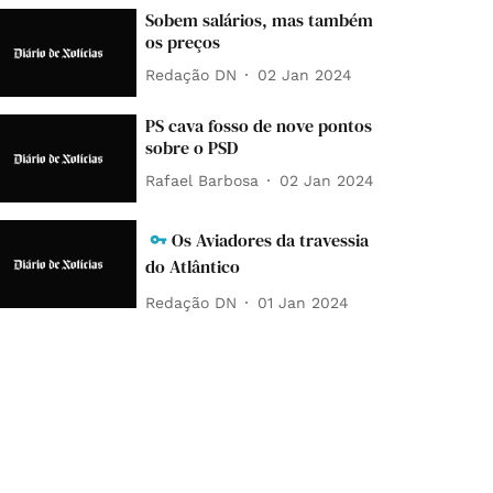
Sobem salários, mas também
os preços
Redação DN
02 Jan 2024
PS cava fosso de nove pontos
sobre o PSD
Rafael Barbosa
02 Jan 2024
Os Aviadores da travessia
do Atlântico
Redação DN
01 Jan 2024