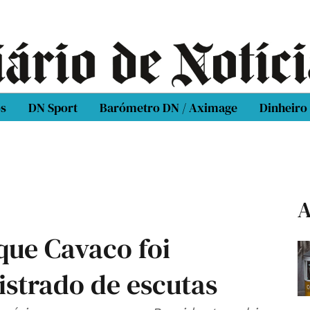
os
DN Sport
Barómetro DN / Aximage
Dinheiro
A
que Cavaco foi
strado de escutas