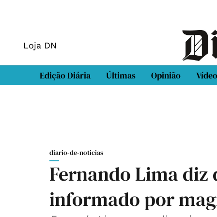
Loja DN
Edição Diária
Últimas
Opinião
Víde
diario-de-noticias
Fernando Lima diz 
informado por magi