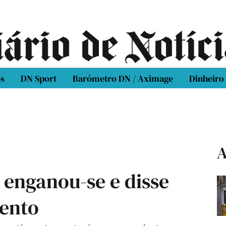
os
DN Sport
Barómetro DN / Aximage
Dinheiro
A
 enganou-se e disse
mento