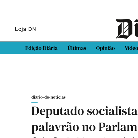
Loja DN
Edição Diária
Últimas
Opinião
Víde
diario-de-noticias
Deputado socialista
palavrão no Parla