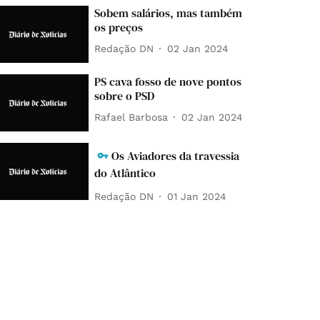
Sobem salários, mas também
os preços
Redação DN
02 Jan 2024
PS cava fosso de nove pontos
sobre o PSD
Rafael Barbosa
02 Jan 2024
Os Aviadores da travessia
do Atlântico
Redação DN
01 Jan 2024