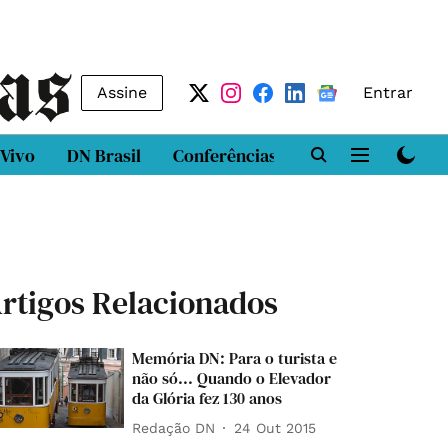
Assine
Entrar
 Vivo
DN Brasil
Conferências
DN LAB
Class
rtigos Relacionados
Memória DN: Para o turista e
não só... Quando o Elevador
da Glória fez 130 anos
Redação DN
24 Out 2015