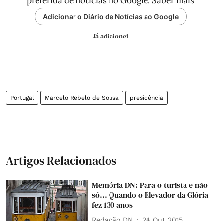
preferida de notícias no Google.
Saber mais
Adicionar o Diário de Notícias ao Google
Já adicionei
Portugal
Marcelo Rebelo de Sousa
presidência
Artigos Relacionados
Memória DN: Para o turista e não
só... Quando o Elevador da Glória
fez 130 anos
Redação DN
24 Out 2015