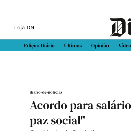
Loja DN
Edição Diária
Últimas
Opinião
Víde
diario-de-noticias
Acordo para salário
paz social"