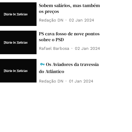
Sobem salários, mas também
os preços
Redação DN
02 Jan 2024
PS cava fosso de nove pontos
sobre o PSD
Rafael Barbosa
02 Jan 2024
Os Aviadores da travessia
do Atlântico
Redação DN
01 Jan 2024