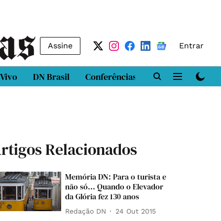
Assine
Entrar
 Vivo
DN Brasil
Conferências
DN LAB
Class
rtigos Relacionados
Memória DN: Para o turista e
não só... Quando o Elevador
da Glória fez 130 anos
Redação DN
24 Out 2015