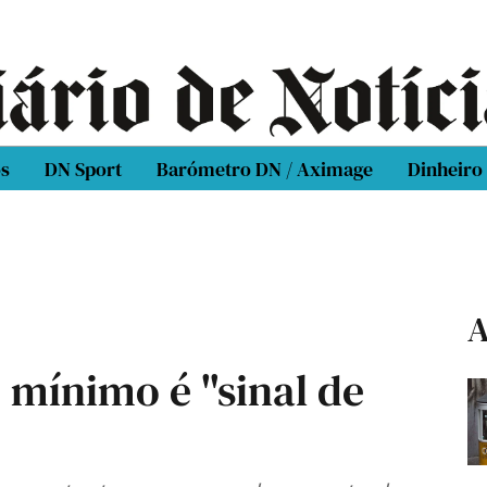
os
DN Sport
Barómetro DN / Aximage
Dinheiro
A
 mínimo é "sinal de