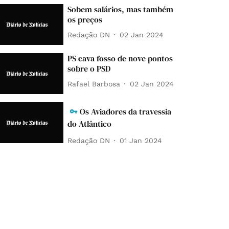
Sobem salários, mas também
os preços
Redação DN
02 Jan 2024
PS cava fosso de nove pontos
sobre o PSD
Rafael Barbosa
02 Jan 2024
Os Aviadores da travessia
do Atlântico
Redação DN
01 Jan 2024