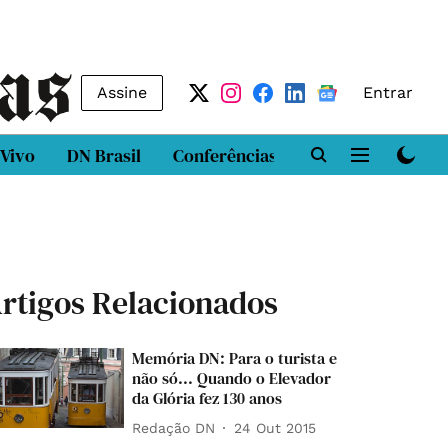
Assine
Entrar
 Vivo
DN Brasil
Conferências
DN LAB
Class
rtigos Relacionados
Memória DN: Para o turista e
não só... Quando o Elevador
da Glória fez 130 anos
Redação DN
24 Out 2015