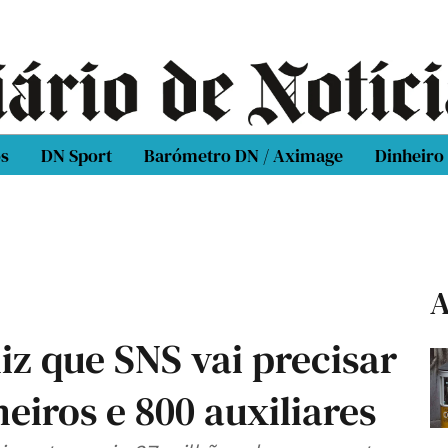
os
DN Sport
Barómetro DN / Aximage
Dinheiro
A
iz que SNS vai precisar
eiros e 800 auxiliares