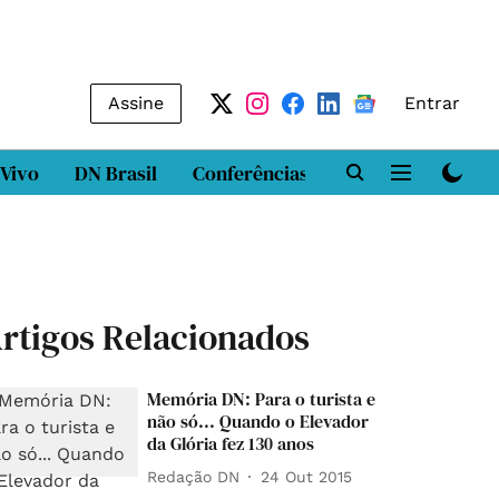
Assine
Entrar
 Vivo
DN Brasil
Conferências
DN LAB
Class
rtigos Relacionados
Memória DN: Para o turista e
não só... Quando o Elevador
da Glória fez 130 anos
Redação DN
24 Out 2015