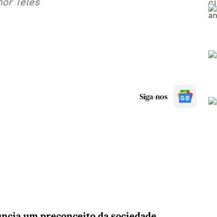
nor Teles
Siga-nos
ncia um preconceito da sociedade