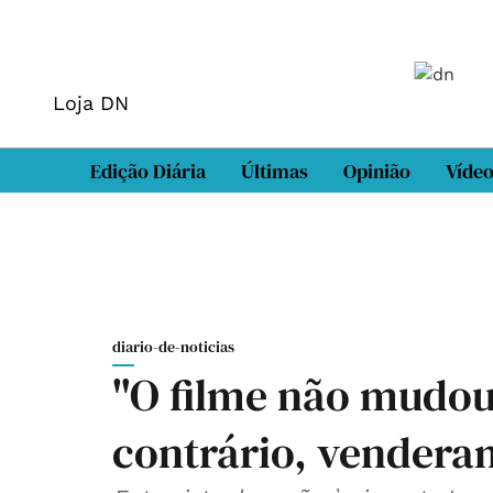
Loja DN
Edição Diária
Últimas
Opinião
Víde
diario-de-noticias
"O filme não mudou
contrário, vendera