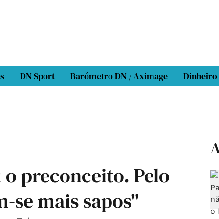
os
DN Sport
Barómetro DN / Aximage
Dinheiro
A
 o preconceito. Pelo
m-se mais sapos"