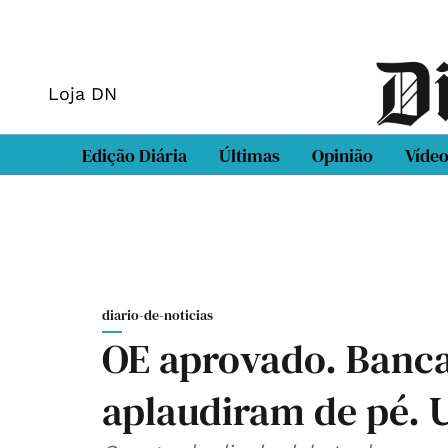
Loja DN
Edição Diária
Últimas
Opinião
Víde
diario-de-noticias
OE aprovado. Banc
aplaudiram de pé. 