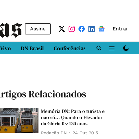
Assine
Entrar
 Vivo
DN Brasil
Conferências
DN LAB
Class
rtigos Relacionados
Memória DN: Para o turista e
não só... Quando o Elevador
da Glória fez 130 anos
Redação DN
24 Out 2015