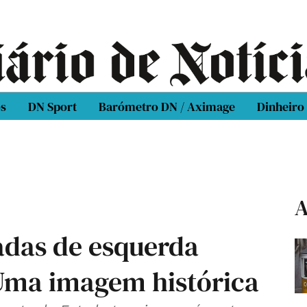
os
DN Sport
Barómetro DN / Aximage
Dinheiro
A
adas de esquerda
Uma imagem histórica