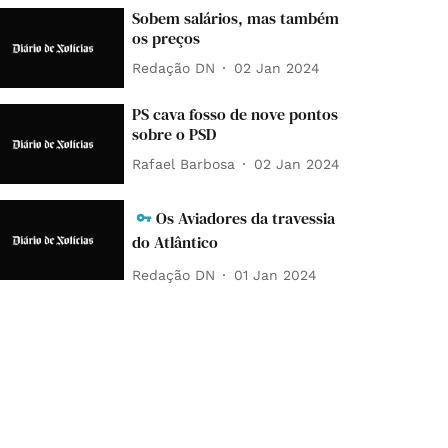
Sobem salários, mas também
os preços
Redação DN
02 Jan 2024
PS cava fosso de nove pontos
sobre o PSD
Rafael Barbosa
02 Jan 2024
Os Aviadores da travessia
do Atlântico
Redação DN
01 Jan 2024