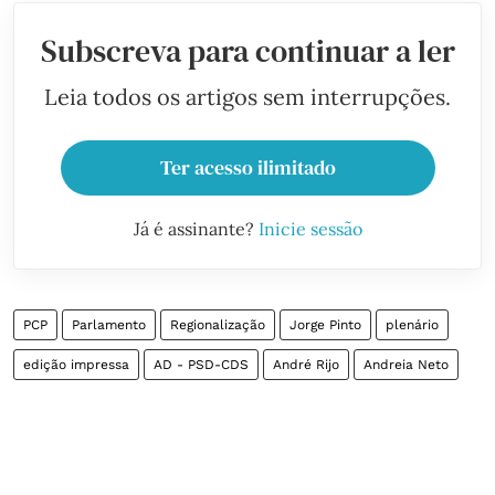
Subscreva para continuar a ler
Leia todos os artigos sem interrupções.
Ter acesso ilimitado
Já é assinante?
Inicie sessão
PCP
Parlamento
Regionalização
Jorge Pinto
plenário
edição impressa
AD - PSD-CDS
André Rijo
Andreia Neto