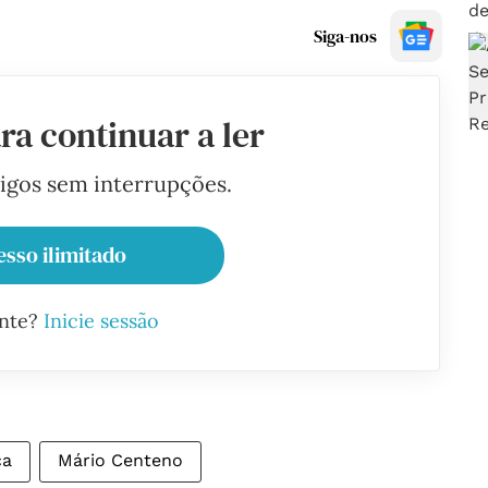
Siga-nos
ra continuar a ler
tigos sem interrupções.
esso ilimitado
ante?
Inicie sessão
ca
Mário Centeno