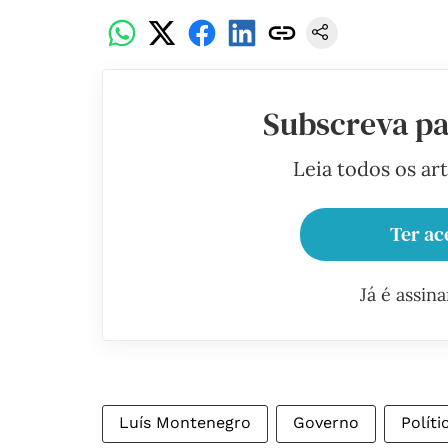
Subscreva pa
Leia todos os ar
Ter ac
Já é assin
Luís Montenegro
Governo
Políti