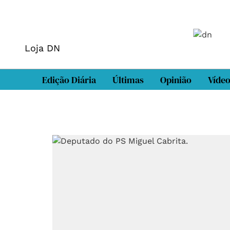
Loja DN
Edição Diária
Últimas
Opinião
Víde