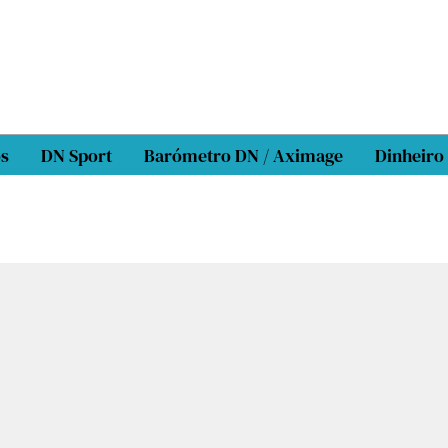
os
DN Sport
Barómetro DN / Aximage
Dinheiro