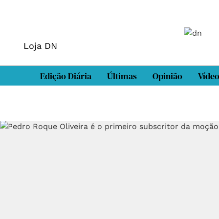
Loja DN
Edição Diária
Últimas
Opinião
Víde