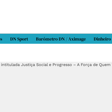
os
DN Sport
Barómetro DN / Aximage
Dinheiro