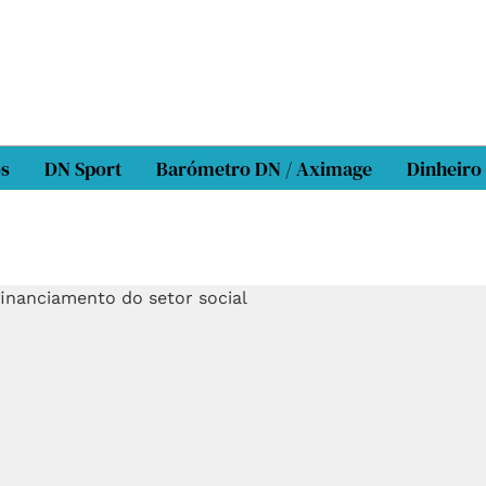
os
DN Sport
Barómetro DN / Aximage
Dinheiro