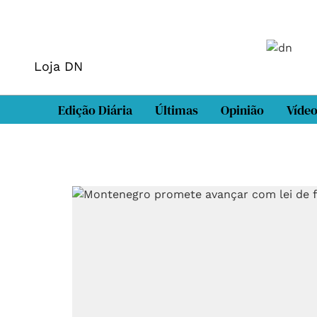
Loja DN
Edição Diária
Últimas
Opinião
Víde