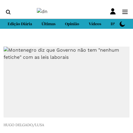
Edição Diária
Últimas
Opinião
Vídeos
DN Sport
HUGO DELGADO/LUSA