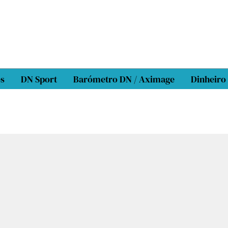
os
DN Sport
Barómetro DN / Aximage
Dinheiro