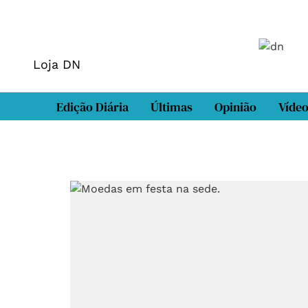
Loja DN
Edição Diária
Últimas
Opinião
Víde