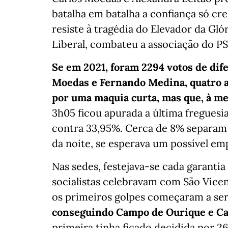
batalha em batalha a confiança só cr
resiste à tragédia do Elevador da Gló
Liberal, combateu a associação do PS
Se em 2021, foram 2294 votos de dif
Moedas e Fernando Medina, quatro an
por uma maquia curta, mas que, à mei
3h05 ficou apurada a última freguesi
contra 33,95%. Cerca de 8% separam a
da noite, se esperava um possível em
Nas sedes, festejava-se cada garantia
socialistas celebravam com São Vicen
os primeiros golpes começaram a ser 
conseguindo Campo de Ourique e Cam
primeira tinha ficado decidida por 2