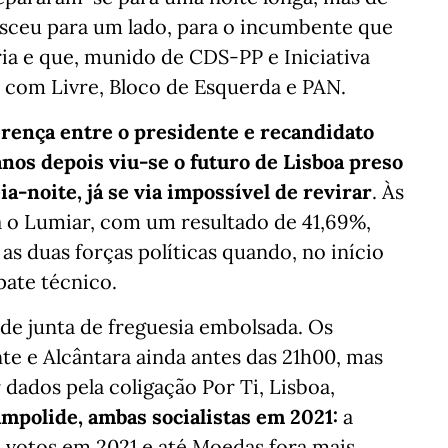
esceu para um lado, para o incumbente que
ria e que, munido de CDS-PP e Iniciativa
 com Livre, Bloco de Esquerda e PAN.
erença entre o presidente e recandidato
os depois viu-se o futuro de Lisboa preso
a-noite, já se via impossível de revirar
. Às
a o Lumiar, com um resultado de 41,69%,
s duas forças políticas quando, no início
pate técnico.
 de junta de freguesia embolsada. Os
te e Alcântara ainda antes das 21h00, mas
dados pela coligação Por Ti, Lisboa,
polide, ambas socialistas em 2021:
a
6 votos em 2021 e até Moedas fora mais