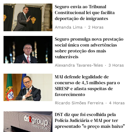
Seguro envia ao Tribunal
Constitucional lei que facilita
deportação de imigrantes
Amanda Lima
2 Horas
Seguro promulga nova prestação
social única com advertências
sobre proteção dos mais
vulneráveis
Alexandra Tavares-Teles
3 Horas
MAI defende legalidade de
concurso de 4,5 milhões para o
SIRESP e afasta suspeitas de
favorecimento
Ricardo Simões Ferreira
4 Horas
DST diz que foi escolhida pela
Polícia Judiciária e MAI por ter
apresentado "o preço mais baixo"