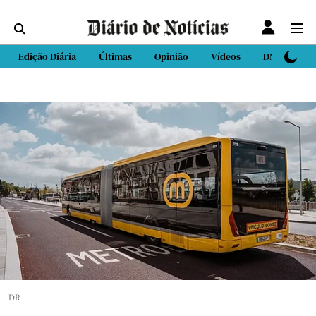
Edição Diária
Últimas
Opinião
Vídeos
DN Sport
DR