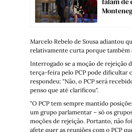
falam de
Monteneg
Marcelo Rebelo de Sousa adiantou q
relativamente curta porque também s
Interrogado se a moção de rejeição
terça-feira pelo PCP pode dificultar
respondeu: "Não, o PCP será recebido
penso que até clarificou".
"O PCP tem sempre mantido posições
um grupo parlamentar – só os grupo
moções de rejeição. Portanto, não f
afete quer as reuniões com o PCP que