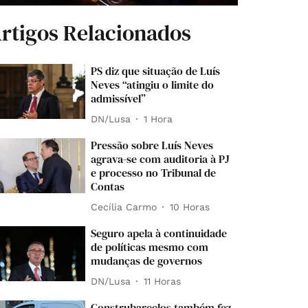
rtigos Relacionados
PS diz que situação de Luís
Neves “atingiu o limite do
admissível”
DN/Lusa
1 Hora
Pressão sobre Luís Neves
agrava-se com auditoria à PJ
e processo no Tribunal de
Contas
Cecília Carmo
10 Horas
Seguro apela à continuidade
de políticas mesmo com
mudanças de governos
DN/Lusa
11 Horas
Construbarcelos também fez