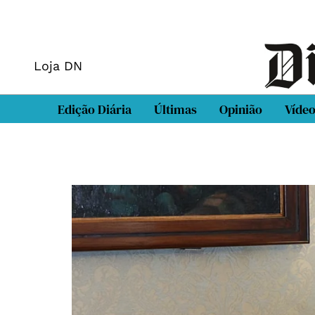
Loja DN
Edição Diária
Últimas
Opinião
Víde