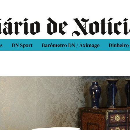
os
DN Sport
Barómetro DN / Aximage
Dinheiro