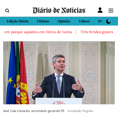
Edição Diária
Últimas
Opinião
Vídeos
DN Sport
em parque aquático em Vieira de Leiria
Três feridos graves após i
José Luís Carneiro, secretário-geral do PS
Leonardo Negrão