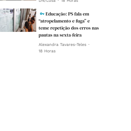
DN/Lusa
18 Horas
Educação: PS fala em
“atropelamento e fuga” e
teme repetição dos erros nas
pautas na sexta-feira
Alexandra Tavares-Teles
18 Horas