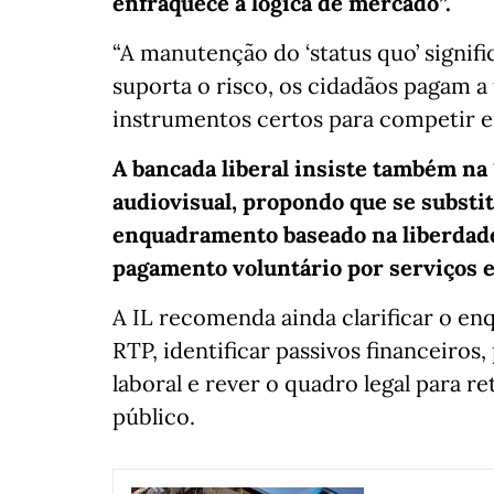
enfraquece a lógica de mercado”.
“A manutenção do ‘status quo’ signif
suporta o risco, os cidadãos pagam a
instrumentos certos para competir em
A bancada liberal insiste também na
audiovisual, propondo que se substi
enquadramento baseado na liberdade
pagamento voluntário por serviços e
A IL recomenda ainda clarificar o en
RTP, identificar passivos financeiros
laboral e rever o quadro legal para r
público.