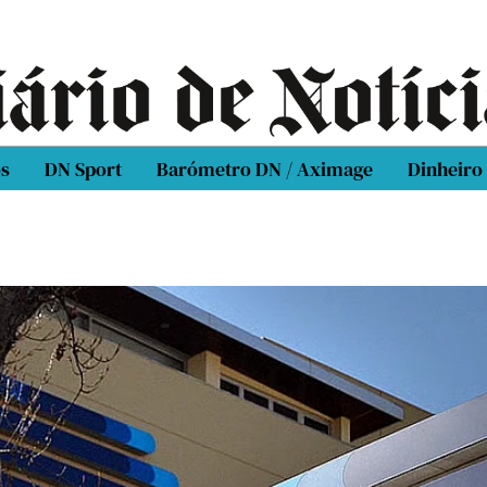
os
DN Sport
Barómetro DN / Aximage
Dinheiro