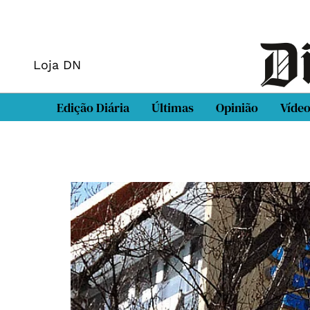
Loja DN
Edição Diária
Últimas
Opinião
Víde