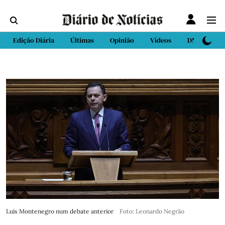
Edição Diária
Últimas
Opinião
Vídeos
DN Sport
Luís Montenegro num debate anterior
Foto: Leonardo Negrão